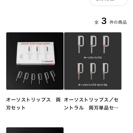
3
全
件
オーソストリップス 両
オーソストリップス／セ
刃セット
ントラル 両刃単品セッ
ト