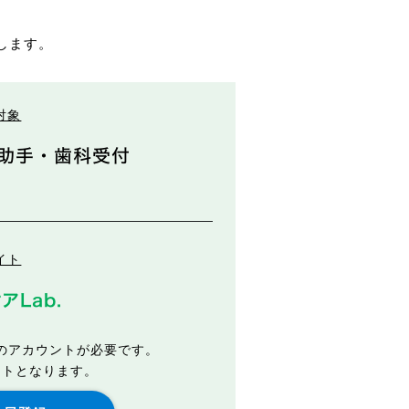
します。
対象
助手・歯科受付
イト
アLab.
.のアカウントが必要です。
ントとなります。