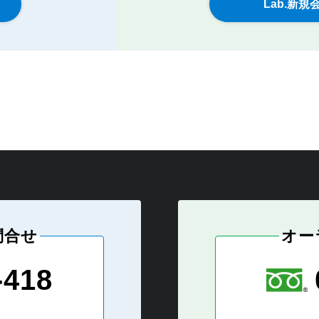
問合せ
オー
-418